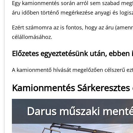
Egy kamionmentés során arról sem szabad megfele
áru időben történő megérkezése anyagi és logisz
Ezért számomra az is fontos, hogy az áru (amen
célállomásához.
Előzetes egyeztetésünk után, ebben i
A kamionmentő hívását megelőzően célszerű ezt a
Kamionmentés Sárkeresztes 
Darus műszaki ment