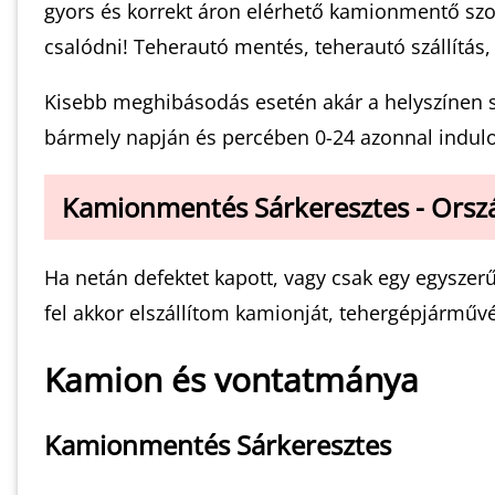
gyors és korrekt áron elérhető kamionmentő sz
csalódni! Teherautó mentés, teherautó szállítás,
Kisebb meghibásodás esetén akár a helyszínen seg
bármely napján és percében 0-24 azonnal indulo
Kamionmentés Sárkeresztes - Orszá
Ha netán defektet kapott, vagy csak egy egysze
fel akkor elszállítom kamionját, tehergépjárművé
Kamion és vontatmánya
Kamionmentés Sárkeresztes