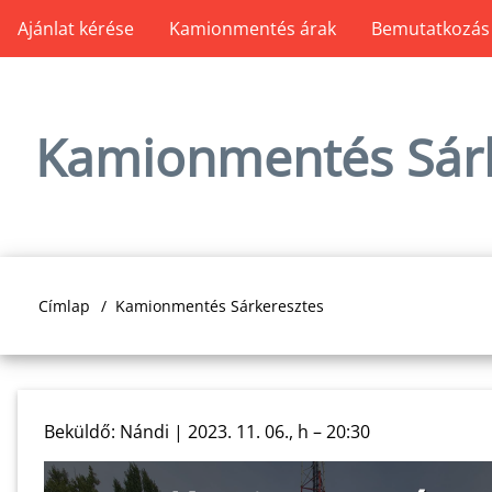
Ugrás
Ajánlat kérése
Kamionmentés árak
Bemutatkozás
Main
a
tartalomra
navigation
Kamionmentés Sárk
Címlap
Kamionmentés Sárkeresztes
Morzsa
Beküldő:
Nándi
|
2023. 11. 06., h – 20:30