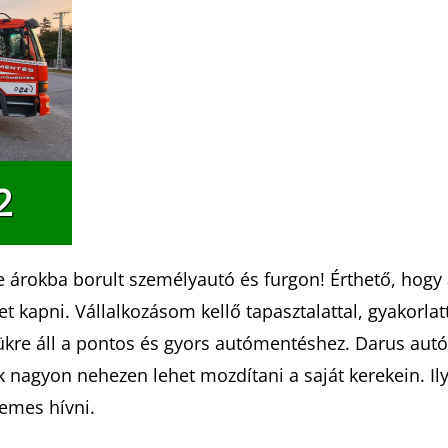
2
tve árokba borult személyautó és furgon! Érthető, hog
kapni. Vállalkozásom kellő tapasztalattal, gyakorlatt
kre áll a pontos és gyors autómentéshez. Darus aut
nagyon nehezen lehet mozdítani a saját kerekein. Ilye
demes hívni.