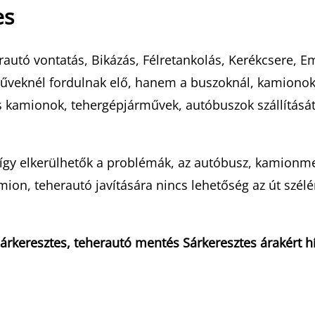
es
autó vontatás, Bikázás, Félretankolás, Kerékcsere, E
knél fordulnak elő, hanem a buszoknál, kamionoknál 
 kamionok, tehergépjárművek, autóbuszok szállítását 
így elkerülhetők a problémák, az autóbusz, kamionm
on, teherautó javítására nincs lehetőség az út szélén
keresztes, teherautó mentés Sárkeresztes árakért h