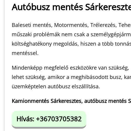
Autóbusz mentés Sárkereszt
Baleseti mentés, Motormentés, Trélerezés, Teher
műszaki problémák nem csak a személygépjárműve
költséghatékony megoldás, hiszen a több tonnás
mentéssel.
Mindenképp megfelelő eszközökre van szükség, 
lehet szükség, amikor a meghibásodott busz, kami
üzemképtelen autóbusz elszállítása.
Kamionmentés Sárkeresztes, autóbusz mentés Sár
Hívás: +36703705382