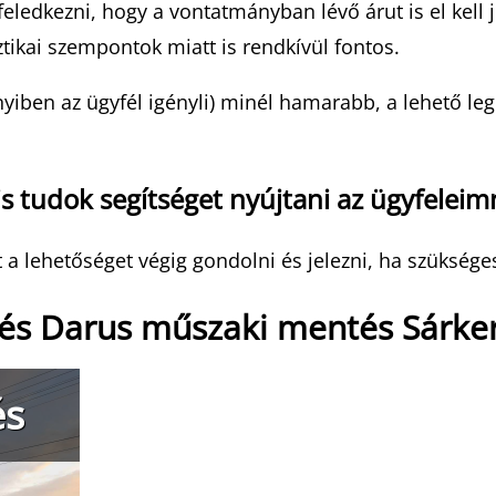
dkezni, hogy a vontatmányban lévő árut is el kell jut
tikai szempontok miatt is rendkívül fontos.
nyiben az ügyfél igényli) minél hamarabb, a lehető l
s tudok segítséget nyújtani az ügyfeleim
 lehetőséget végig gondolni és jelezni, ha szüksége
és Darus műszaki mentés Sárke
és