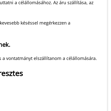
tatni a célállomásához. Az áru szállítása, az
egkevesebb késéssel megérkezzen a
nek.
s a vontatmányt elszállítanom a célállomására.
resztes