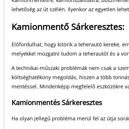
Kamionmentésre, kamionszállításra, buszmentés
lehetőség az út szélén. Ilyenkor az egyetlen leh
Kamionmentő Sárkeresztes:
Előfordulhat, hogy kitörik a teherautó kereke, e
melyekkel mozgatni tudom a teherautót és a von
A technikai-műszaki problémák nem csak a szemé
költséghatékony megoldás, hiszen a több tonnás
mentéssel. Mindenképp megfelelő eszközökre va
Kamionmentés Sárkeresztes
Ha olyan jellegű probléma merül fel az útja so