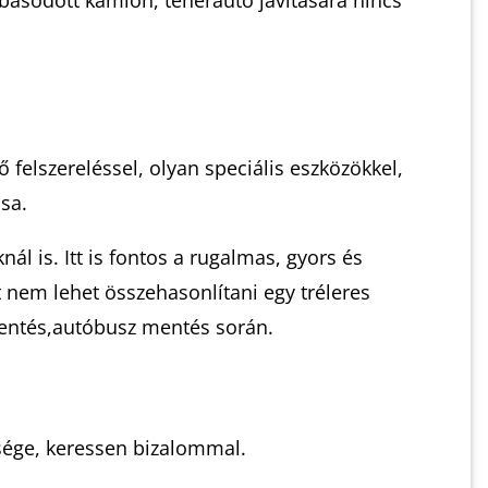
ásodott kamion, teherautó javítására nincs
 felszereléssel, olyan speciális eszközökkel,
sa.
 is. Itt is fontos a rugalmas, gyors és
nem lehet összehasonlítani egy tréleres
entés,autóbusz mentés során.
sége, keressen bizalommal.