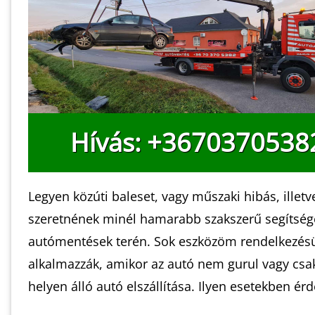
Hívás: +3670370538
Legyen közúti baleset, vagy műszaki hibás, ille
szeretnének minél hamarabb szakszerű segítséget 
autómentések terén. Sok eszközöm rendelkezésü
alkalmazzák, amikor az autó nem gurul vagy csak 
helyen álló autó elszállítása. Ilyen esetekben ér