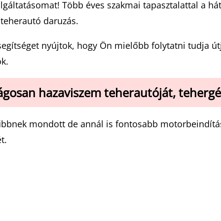
olgáltatásomat! Több éves szakmai tapasztalattal a
 teherautó daruzás.
ítséget nyújtok, hogy Ön mielőbb folytatni tudja útjá
k.
gosan hazaviszem teherautóját, teherg
rűbbnek mondott de annál is fontosabb motorbeindítá
t.