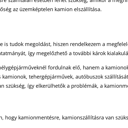
re számtalan esetben lehet szükség, amikor a meghib
etőség az üzemképtelen kamion elszállítása.
rre is tudok megoldást, hiszen rendelkezem a megfelelő
tatmányát, így megelőzhető a további károk kialakulá
lygépjárműveknél fordulnak elő, hanem a kamionoknál
 kamionok, tehergépjárművek, autóbuszok szállítását 
n szükség, így elkerülhetők a problémák, a kamionm
rán, hogy kamionmentésre, kamionszállításra van szük