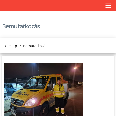
Ugrás
a
Main
tartalomra
Bemutatkozás
navigation
Címlap
Bemutatkozás
Morzsa