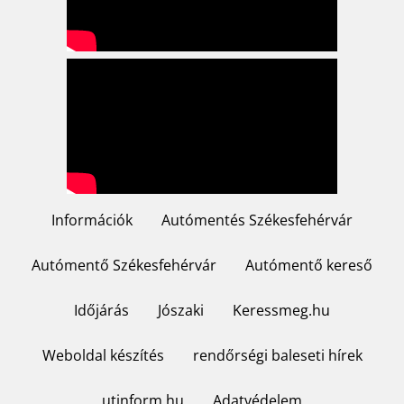
Információk
Autómentés Székesfehérvár
Footer
menu
Autómentő Székesfehérvár
Autómentő kereső
Időjárás
Jószaki
Keressmeg.hu
Weboldal készítés
rendőrségi baleseti hírek
utinform.hu
Adatvédelem