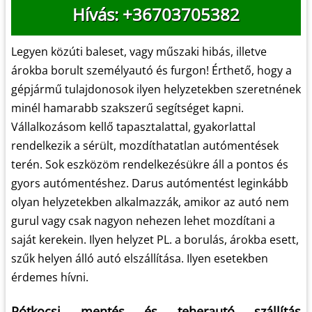
Hívás: +36703705382
Legyen közúti baleset, vagy műszaki hibás, illetve
árokba borult személyautó és furgon! Érthető, hogy a
gépjármű tulajdonosok ilyen helyzetekben szeretnének
minél hamarabb szakszerű segítséget kapni.
Vállalkozásom kellő tapasztalattal, gyakorlattal
rendelkezik a sérült, mozdíthatatlan autómentések
terén. Sok eszközöm rendelkezésükre áll a pontos és
gyors autómentéshez. Darus autómentést leginkább
olyan helyzetekben alkalmazzák, amikor az autó nem
gurul vagy csak nagyon nehezen lehet mozdítani a
saját kerekein. Ilyen helyzet PL. a borulás, árokba esett,
szűk helyen álló autó elszállítása. Ilyen esetekben
érdemes hívni.
Pótkocsi mentés és teherautó szállítás