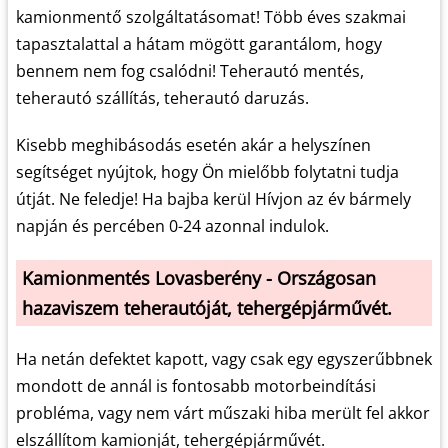
kamionmentő szolgáltatásomat! Több éves szakmai
tapasztalattal a hátam mögött garantálom, hogy
bennem nem fog csalódni! Teherautó mentés,
teherautó szállítás, teherautó daruzás.
Kisebb meghibásodás esetén akár a helyszínen
segítséget nyújtok, hogy Ön mielőbb folytatni tudja
útját. Ne feledje! Ha bajba kerül Hívjon az év bármely
napján és percében 0-24 azonnal indulok.
Kamionmentés Lovasberény - Országosan
hazaviszem teherautóját, tehergépjárművét.
Ha netán defektet kapott, vagy csak egy egyszerűbbnek
mondott de annál is fontosabb motorbeindítási
probléma, vagy nem várt műszaki hiba merült fel akkor
elszállítom kamionját, tehergépjárművét.