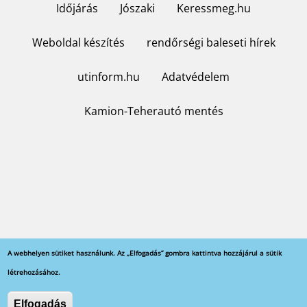
Időjárás
Jószaki
Keressmeg.hu
Weboldal készítés
rendőrségi baleseti hírek
utinform.hu
Adatvédelem
Kamion-Teherautó mentés
A webhelyen sütiket használunk. Az „Elfogadás” gombra kattintva hozzájárul a sütik
létrehozásához.
Copyright © 2023 Sosmobilitás Kft. - minden jog
Elfogadás