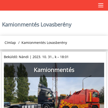
Ugrás
a
Main
tartalomra
Kamionmentés Lovasberény
navigation
Címlap
Kamionmentés Lovasberény
Morzsa
Beküldő:
Nándi
|
2023. 10. 31., k – 18:01
Kamionmentés