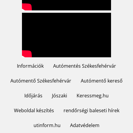
Információk
Autómentés Székesfehérvár
Footer
menu
Autómentő Székesfehérvár
Autómentő kereső
Időjárás
Jószaki
Keressmeg.hu
Weboldal készítés
rendőrségi baleseti hírek
utinform.hu
Adatvédelem