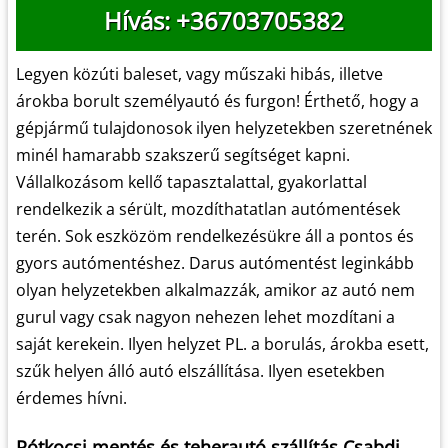
Hívás: +36703705382
Legyen közúti baleset, vagy műszaki hibás, illetve
árokba borult személyautó és furgon! Érthető, hogy a
gépjármű tulajdonosok ilyen helyzetekben szeretnének
minél hamarabb szakszerű segítséget kapni.
Vállalkozásom kellő tapasztalattal, gyakorlattal
rendelkezik a sérült, mozdíthatatlan autómentések
terén. Sok eszközöm rendelkezésükre áll a pontos és
gyors autómentéshez. Darus autómentést leginkább
olyan helyzetekben alkalmazzák, amikor az autó nem
gurul vagy csak nagyon nehezen lehet mozdítani a
saját kerekein. Ilyen helyzet PL. a borulás, árokba esett,
szűk helyen álló autó elszállítása. Ilyen esetekben
érdemes hívni.
Pótkocsi mentés és teherautó szállítás Csabdi.