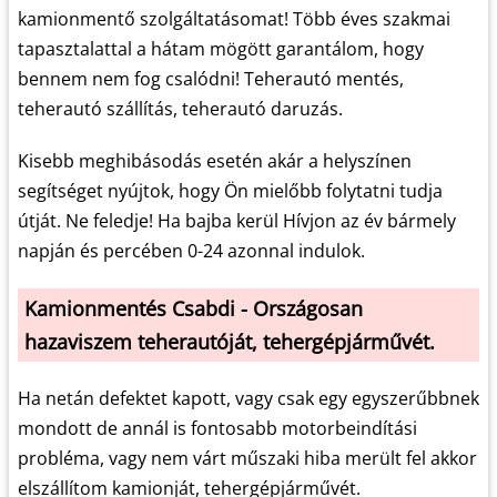
kamionmentő szolgáltatásomat! Több éves szakmai
tapasztalattal a hátam mögött garantálom, hogy
bennem nem fog csalódni! Teherautó mentés,
teherautó szállítás, teherautó daruzás.
Kisebb meghibásodás esetén akár a helyszínen
segítséget nyújtok, hogy Ön mielőbb folytatni tudja
útját. Ne feledje! Ha bajba kerül Hívjon az év bármely
napján és percében 0-24 azonnal indulok.
Kamionmentés Csabdi - Országosan
hazaviszem teherautóját, tehergépjárművét.
Ha netán defektet kapott, vagy csak egy egyszerűbbnek
mondott de annál is fontosabb motorbeindítási
probléma, vagy nem várt műszaki hiba merült fel akkor
elszállítom kamionját, tehergépjárművét.