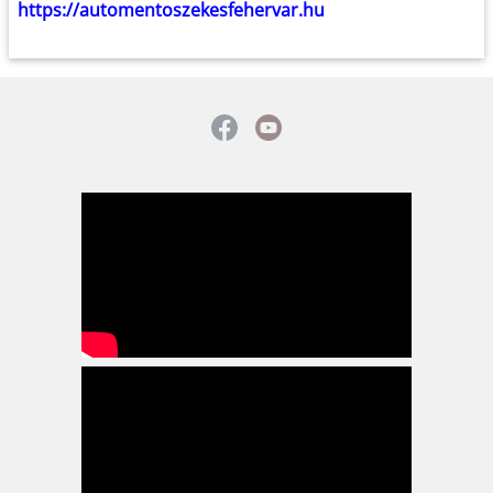
https://automentoszekesfehervar.hu