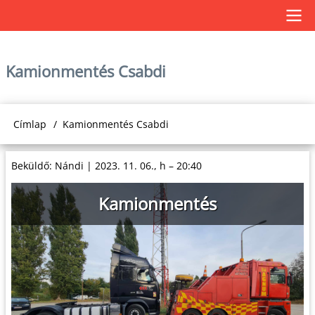
Ugrás
a
Main
tartalomra
Kamionmentés Csabdi
navigation
Címlap
Kamionmentés Csabdi
Morzsa
Beküldő:
Nándi
|
2023. 11. 06., h – 20:40
Kamionmentés